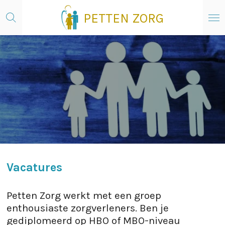
Ga
PETTEN ZORG
direct
naar
de
hoofdinhoud
Vacatures
Petten Zorg werkt met een groep
enthousiaste zorgverleners. Ben je
gediplomeerd op HBO of MBO-niveau