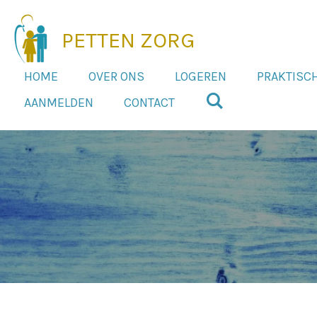
Ga
direct
PETTEN ZORG
naar
de
HOME
OVER ONS
LOGEREN
PRAKTISC
hoofdinhoud
AANMELDEN
CONTACT